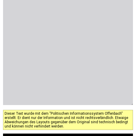
Dieser Text wurde mit dem "Politischen Informationssystem Offenbach"
erstellt. Er dient nur der Information und ist nicht rechtsverbindlich. Etwaige
Abweichungen des Layouts gegenüber dem Original sind technisch bedingt
und können nicht verhindert werden.