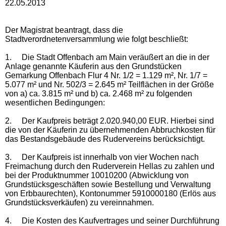
22.05.2013
Der Magistrat beantragt, dass die
Stadtverordnetenversammlung wie folgt beschließt:
1.
Die Stadt Offenbach am Main veräußert an die in der
Anlage genannte Käuferin aus den Grundstücken
Gemarkung Offenbach Flur 4 Nr. 1/2 = 1.129 m², Nr. 1/7 =
5.077 m² und Nr. 502/3 = 2.645 m² Teilflächen in der Größe
von a) ca. 3.815 m² und b) ca. 2.468 m² zu folgenden
wesentlichen Bedingungen:
2.
Der Kaufpreis beträgt 2.020.940,00 EUR. Hierbei sind
die von der Käuferin zu übernehmenden Abbruchkosten für
das Bestandsgebäude des Rudervereins berücksichtigt.
3.
Der Kaufpreis ist innerhalb von vier Wochen nach
Freimachung durch den Ruderverein Hellas zu zahlen und
bei der Produktnummer 10010200 (Abwicklung von
Grundstücksgeschäften sowie Bestellung und Verwaltung
von Erbbaurechten), Kontonummer 5910000180 (Erlös aus
Grundstücksverkäufen) zu vereinnahmen.
4.
Die Kosten des Kaufvertrages und seiner Durchführung