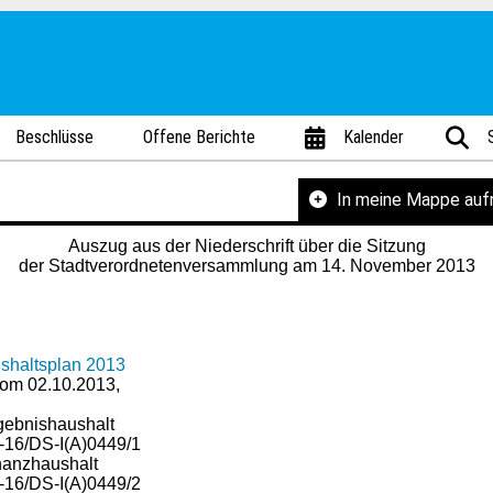
Beschlüsse
Offene Berichte
Kalender
In meine Mappe au
Auszug aus der Niederschrift über die Sitzung
der Stadtverordnetenversammlung am 14. November 2013
shaltsplan 2013
 vom 02.10.2013,
gebnishaushalt
1-16/DS-I(A)0449/1
nanzhaushalt
1-16/DS-I(A)0449/2