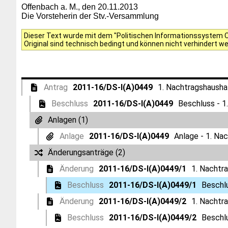
Offenbach a. M., den 20.11.2013
Die Vorsteherin der Stv.-Versammlung
Dieser Text wurde mit dem "Politischen Informationssystem Of
Original sind technisch bedingt und können nicht verhindert w
Antrag
2011-16/DS-I(A)0449
1. Nachtragshausha
Beschluss
2011-16/DS-I(A)0449
Beschluss - 1
Anlagen (1)
Anlage
2011-16/DS-I(A)0449
Anlage - 1. Na
Änderungsanträge (2)
Änderung
2011-16/DS-I(A)0449/1
1. Nachtr
Beschluss
2011-16/DS-I(A)0449/1
Beschl
Änderung
2011-16/DS-I(A)0449/2
1. Nachtr
Beschluss
2011-16/DS-I(A)0449/2
Beschl