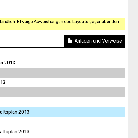
verbindlich. Etwaige Abweichungen des Layouts gegenüber dem
Anlagen und Verweise
an 2013
013
altsplan 2013
altsplan 2013