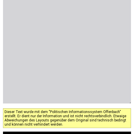
Dieser Text wurde mit dem "Politischen Informationssystem Offenbach"
erstellt. Er dient nur der Information und ist nicht rechtsverbindlich. Etwaige
Abweichungen des Layouts gegenüber dem Original sind technisch bedingt
und können nicht verhindert werden.