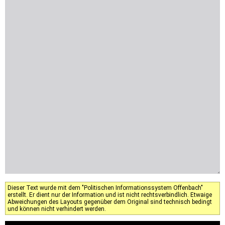
Dieser Text wurde mit dem "Politischen Informationssystem Offenbach"
erstellt. Er dient nur der Information und ist nicht rechtsverbindlich. Etwaige
Abweichungen des Layouts gegenüber dem Original sind technisch bedingt
und können nicht verhindert werden.