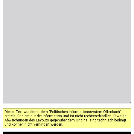
Dieser Text wurde mit dem "Politischen Informationssystem Offenbach"
erstellt. Er dient nur der Information und ist nicht rechtsverbindlich. Etwaige
Abweichungen des Layouts gegenüber dem Original sind technisch bedingt
und können nicht verhindert werden.