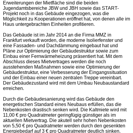
Erweiterungen der Mietfläche sind die beiden
Jugendamtsbereiche JBW und JBH sowie das START-
Projekt noch in das Gebäude eingezogen, was die
Möglichkeit zu Kooperationen eröffnet hat, von denen alle im
Haus untergebrachten Einheiten profitieren.
Das Gebäude ist im Jahr 2014 an die Firma MMZ in
Frankfurt verkauft worden, die moderne Isolierfenster und
eine Fassaden- und Dachdämmung eingebaut hat und
Pläne zur Optimierung der Gebäudestruktur sowie zum
Einbau einer Fernwärmeheizung präsentiert hat. Mit dem
Abschluss dieses Mietvertrages werden die noch
ausstehenden Maßnahmen sowie eine Optimierung der
Gebäudestruktur, eine Verbesserung der Eingangssituation
und der Einbau einer neuen zentralen Treppe vereinbart.
Der Gebäudezustand wird mit dem Umbau Neubaustandard
erreichen.
Durch die Gebäudesanierung wird das Gebäude den
energetischen Standard eines Neubaus erfüllen, das die
Nebenkosten drastisch senken wird. Die Kaltmiete wird mit
11,00 € pro Quadratmeter geringfügig günstiger als im
aktuellen Mietvertrag. Die akutell sehr hohen Nebenkosten
von 5,50 € pro Quadratmeter werden durch den gesenkten
Energiebedarf auf 3 € pro Quadratmeter deutlich sinken.