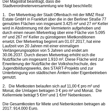
Der Magistrat beantragt, dass die
Stadtverordnetenversammlung wie folgt beschließt:
1.
Der Mietvertrag der Stadt Offenbach mit der MMZ Real
Estate GmbH in Frankfurt über die in der Berliner Straße 77
genutzten Flächen von insgesamt 3.425 m² und 27 m² Keller
wird in Abstimmung mit der Vermieterin aufgehoben und
durch einen neuen Mietvertrag über eine Fläche von 5.095
m² und 267 m² Keller zu günstigeren Mietkonditionen
ersetzt. Der Mietvertrag beginnt am 01.07.2017, hat eine
Laufzeit von 20 Jahren mit einer einmaligen
Verlängerungsoption von 5 Jahren und endet am
30.06.2037. Durch diesen Mietvertrag erhöht sich die
Nutzfläche um insgesamt 1.910 m². Diese Fläche wird zur
Erweiterung der Nutzfläche der Volkshochschule, des
Jugendbildungswerks, des START-Projekts und zur
Unterbringung von städtischen Ämtern oder Eigenbetrieben
genutzt.
2.
Die Mietkosten belaufen sich auf 11,00 € pro m² und
Monat, die Umlagen betragen 3 € pro m² und Monat. Die
Kellermiete beträgt 5 €/m² und 1 €/m² Nebenkosen.
Die Gesamtkosten für Miete und Nebenkosten betragen ab
2017: 914.000 Euro.