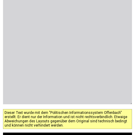
Dieser Text wurde mit dem "Politischen Informationssystem Offenbach"
erstellt. Er dient nur der Information und ist nicht rechtsverbindlich. Etwaige
Abweichungen des Layouts gegenüber dem Original sind technisch bedingt
und können nicht verhindert werden.