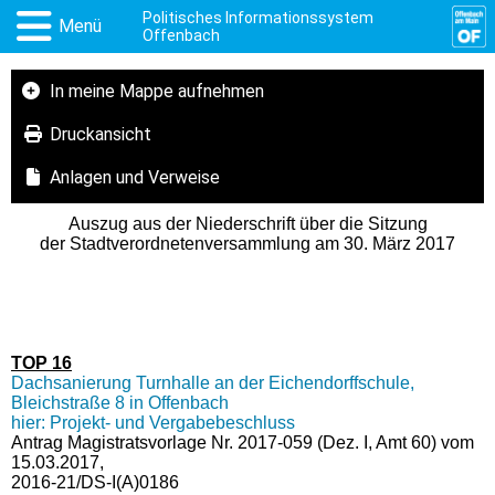
Politisches Informationssystem
Menü
Offenbach
In meine Mappe aufnehmen
Druckansicht
Anlagen und Verweise
Auszug aus der Niederschrift über die Sitzung
der Stadtverordnetenversammlung am 30. März 2017
TOP 16
Dachsanierung Turnhalle an der Eichendorffschule,
Bleichstraße 8 in Offenbach
hier: Projekt- und Vergabebeschluss
Antrag Magistratsvorlage Nr. 2017-059 (Dez. I, Amt 60) vom
15.03.2017,
2016-21/DS-I(A)0186