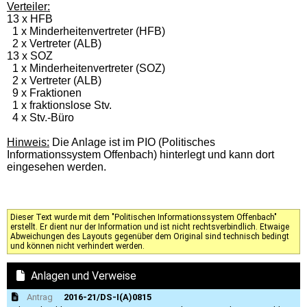
Verteiler:
13 x HFB
1
x Minderheitenvertreter (HFB)
2 x Vertreter (ALB)
13 x SOZ
1
x Minderheitenvertreter (SOZ)
2 x Vertreter (ALB)
9
x Fraktionen
1 x fraktionslose Stv.
4 x Stv.-Büro
Hinweis:
Die Anlage ist im PIO (Politisches
Informationssystem Offenbach) hinterlegt und kann dort
eingesehen werden.
Dieser Text wurde mit dem "Politischen Informationssystem Offenbach"
erstellt. Er dient nur der Information und ist nicht rechtsverbindlich. Etwaige
Abweichungen des Layouts gegenüber dem Original sind technisch bedingt
und können nicht verhindert werden.
Anlagen und Verweise
Antrag
2016-21/DS-I(A)0815