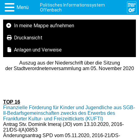
Politisches Informationssystem
Menü
Offenbach
In meine Mappe aufnehmen
Druckansicht
Anlagen und Verweise
Auszug aus der Niederschrift über die Sitzung
der Stadtverordnetenversammlung am 05. November 2020
TOP 16
Finanzielle Förderung für Kinder und Jugendliche aus SGB-
II-Bedarfsgemeinschaften zwecks des Erwerbs des
Frankfurter Kultur- und Freizeittickets (KUFTI)
Antrag Stv. Dominik Imeraj (JO) vom 13.10.2020, 2016-
21/DS-I(A)0853
Änderungsantrag SPD vom 05.11.2020, 2016-21/DS-