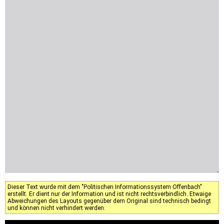
Dieser Text wurde mit dem "Politischen Informationssystem Offenbach"
erstellt. Er dient nur der Information und ist nicht rechtsverbindlich. Etwaige
Abweichungen des Layouts gegenüber dem Original sind technisch bedingt
und können nicht verhindert werden.