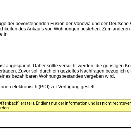
 Zuge der bevorstehenden Fusion der Vonovia und der Deutsch
ichkeiten des Ankaufs von Wohnungen bestehen. Zum anderen s
e in
t angespannt. Daher sollte versucht werden, die günstigen Kond
rtragen. Zuvor soll durch ein gezieltes Nachfragen bezüglich 
g eines bezahlbaren Wohnungsbestandes vergeben wird.
onen elektronisch (PIO) zur Verfügung gestellt.
fenbach" erstellt. Er dient nur der Information und ist nicht rechts
erden.