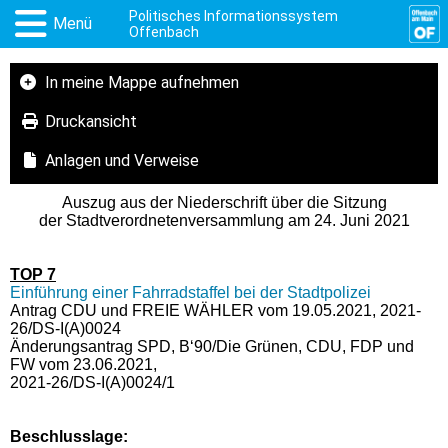
Politisches Informationssystem
Menü
Offenbach
In meine Mappe aufnehmen
Druckansicht
Anlagen und Verweise
Auszug aus der Niederschrift über die Sitzung
der Stadtverordnetenversammlung am 24. Juni 2021
TOP 7
Einführung einer Fahrradstaffel bei der Stadtpolizei
Antrag CDU und FREIE WÄHLER vom 19.05.2021, 2021-
26/DS-I(A)0024
Änderungsantrag SPD, B‘90/Die Grünen, CDU, FDP und
FW vom 23.06.2021,
2021-26/DS-I(A)0024/1
Beschlusslage
: