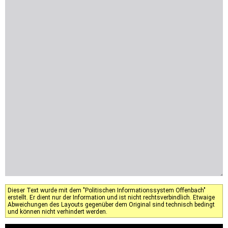
Dieser Text wurde mit dem "Politischen Informationssystem Offenbach"
erstellt. Er dient nur der Information und ist nicht rechtsverbindlich. Etwaige
Abweichungen des Layouts gegenüber dem Original sind technisch bedingt
und können nicht verhindert werden.