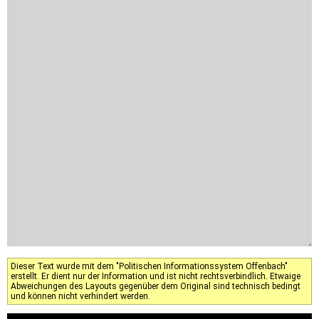
Dieser Text wurde mit dem "Politischen Informationssystem Offenbach"
erstellt. Er dient nur der Information und ist nicht rechtsverbindlich. Etwaige
Abweichungen des Layouts gegenüber dem Original sind technisch bedingt
und können nicht verhindert werden.