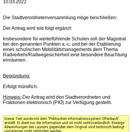
10.03.2022
Die Stadtverordnetenversammlung möge beschließen:
Der Antrag wird wie folgt ergänzt:
Insbesondere für weiterführende Schulen soll der Magistrat
bei den genannten Punkten a.-c. und bei der Etablierung
eines schulischen Mobilitätsmanagements dem Thema
Radverkehr/Radwegesicherheit eine besondere Beachtung
einräumen.
Begründung:
Erfolgt mündlich.
Hinweis:
Der Antrag wird den Stadtverordneten und
Fraktionen elektronisch (PIO) zur Verfügung gestellt.
Dieser Text wurde mit dem "Politischen Informationssystem Offenbach"
erstellt. Er dient nur der Information und ist nicht rechtsverbindlich. Etwaige
Abweichungen des Layouts gegenüber dem Original sind technisch bedingt
und können nicht verhindert werden.