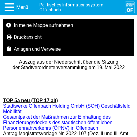
Politisches Informationssystem
Menü
Offenbach
In meine Mappe aufnehmen
Druckansicht
Anlagen und Verweise
Auszug aus der Niederschrift über die Sitzung
der Stadtverordnetenversammlung am 19. Mai 2022
TOP 5a neu (TOP 17 alt)
Stadtwerke Offenbach Holding GmbH (SOH) Geschäftsfeld
Mobilität
Gesamtpaket der Maßnahmen zur Einhaltung des
Finanzierungsdeckels des städtischen öffentlichen
Personennahverkehrs (ÖPNV) in Offenbach
Antrag Magistratsvorlage Nr. 2022-107 (Dez. II und III, Amt