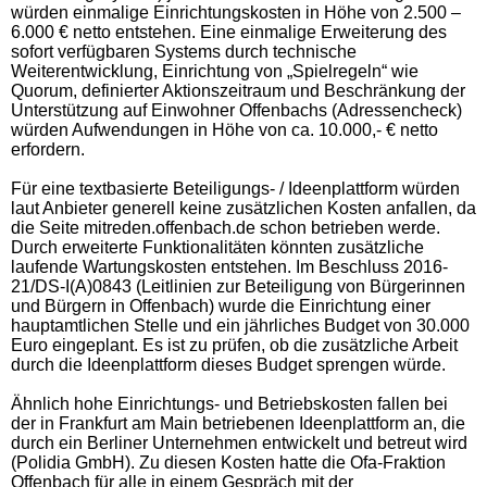
würden einmalige Einrichtungskosten in Höhe von 2.500 –
6.000 € netto entstehen. Eine einmalige Erweiterung des
sofort verfügbaren Systems durch technische
Weiterentwicklung, Einrichtung von „Spielregeln“ wie
Quorum, definierter Aktionszeitraum und Beschränkung der
Unterstützung auf Einwohner Offenbachs (Adressencheck)
würden Aufwendungen in Höhe von ca. 10.000,- € netto
erfordern.
Für eine textbasierte Beteiligungs- / Ideenplattform würden
laut Anbieter generell keine zusätzlichen Kosten anfallen, da
die Seite mitreden.offenbach.de schon betrieben werde.
Durch erweiterte Funktionalitäten könnten zusätzliche
laufende Wartungskosten entstehen. Im Beschluss 2016-
21/DS-I(A)0843 (Leitlinien zur Beteiligung von Bürgerinnen
und Bürgern in Offenbach) wurde die Einrichtung einer
hauptamtlichen Stelle und ein jährliches Budget von 30.000
Euro eingeplant. Es ist zu prüfen, ob die zusätzliche Arbeit
durch die Ideenplattform dieses Budget sprengen würde.
Ähnlich hohe Einrichtungs- und Betriebskosten fallen bei
der in Frankfurt am Main betriebenen Ideenplattform an, die
durch ein Berliner Unternehmen entwickelt und betreut wird
(Polidia GmbH). Zu diesen Kosten hatte die Ofa-Fraktion
Offenbach für alle in einem Gespräch mit der