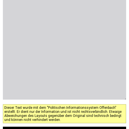
Dieser Text wurde mit dem "Politischen Informationssystem Offenbach"
erstellt. Er dient nur der Information und ist nicht rechtsverbindlich. Etwaige
Abweichungen des Layouts gegenüber dem Original sind technisch bedingt
und können nicht verhindert werden.