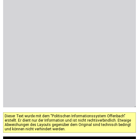
Dieser Text wurde mit dem "Politischen Informationssystem Offenbach"
erstellt. Er dient nur der Information und ist nicht rechtsverbindlich. Etwaige
Abweichungen des Layouts gegenüber dem Original sind technisch bedingt
und können nicht verhindert werden.