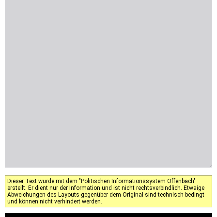
Dieser Text wurde mit dem "Politischen Informationssystem Offenbach"
erstellt. Er dient nur der Information und ist nicht rechtsverbindlich. Etwaige
Abweichungen des Layouts gegenüber dem Original sind technisch bedingt
und können nicht verhindert werden.