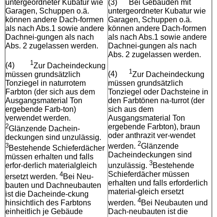
untergeordneter Kubatur wie
(3)
Bei Gebäuden mit
Garagen, Schuppen o.ä.
untergeordneter Kubatur wie
können andere Dach-formen
Garagen, Schuppen o.ä.
als nach Abs.1 sowie andere
können andere Dach-formen
Dachnei-gungen als nach
als nach Abs.1 sowie andere
Abs. 2 zugelassen werden.
Dachnei-gungen als nach
Abs. 2 zugelassen werden.
1
(4)
Zur Dacheindeckung
1
müssen grundsätzlich
(4)
Zur Dacheindeckung
Tonziegel in naturrotem
müssen grundsätzlich
Farbton (der sich aus dem
Tonziegel oder Dachsteine in
Ausgangsmaterial Ton
den Farbtönen na-turrot (der
ergebende Farb-ton)
sich aus dem
verwendet werden.
Ausgangsmaterial Ton
2
ergebende Farbton), braun
Glänzende Dachein-
oder anthrazit ver-wendet
deckungen sind unzulässig.
2
3
werden.
Glänzende
Bestehende Schieferdächer
Dacheindeckungen sind
müssen erhalten und falls
3
erfor-derlich materialgleich
unzulässig.
Bestehende
4
Schieferdächer müssen
ersetzt werden.
Bei Neu-
erhalten und falls erforderlich
bauten und Dachneubauten
material-gleich ersetzt
ist die Dacheinde-ckung
4
hinsichtlich des Farbtons
werden.
Bei Neubauten und
einheitlich je Gebäude
Dach-neubauten ist die