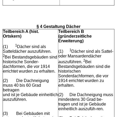
§ 4 Gestaltung Dächer
Teilbereich A (hist.
Teilbereich B
Ortskern)
(gründerzeitliche
Erweiterung)
1
(1)
Dächer sind als
1
Satteldächer auszuführen.
(1)
Dächer sind als Sattel-
2
oder Mansardendächer
Bei Bestandsgebäuden sind
2
historische Sonder-
auszuführen.
Bei
dachformen, die vor 1914
Bestandsgebäuden sind die
errichtet wurden zu erhalten.
historischen
Sonderdachformen, die vor
(2)
Die Dachneigung
1914 errichtet wurden zu
muss 40 bis 60 Grad
erhalten.
betragen
und ist je Gebäude einheitlich
(2)
Die Dachneigung muss
auszuführen.
mindestens 30 Grad be-
tragen und ist je Gebäude
einheitlich auszufüh-ren.
(3)
Bei Gebäuden mit