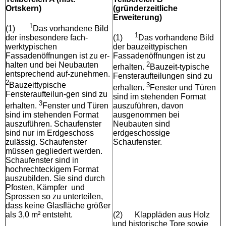
Ortskern)
(gründerzeitliche
Erweiterung)
1
(1)
Das vorhandene Bild
1
der insbesondere fach-
(1)
Das vorhandene Bild
werktypischen
der bauzeittypischen
Fassadenöffnungen ist zu er-
Fassadenöffnungen ist zu
halten und bei Neubauten
2
erhalten.
Bauzeit-typische
entsprechend auf-zunehmen.
Fensteraufteilungen sind zu
2
Bauzeittypische
3
erhalten.
Fenster und Türen
Fensteraufteilun-gen sind zu
sind im stehenden Format
3
erhalten.
Fenster und Türen
auszuführen, davon
sind im stehenden Format
ausgenommen bei
auszuführen. Schaufenster
Neubauten sind
sind nur im Erdgeschoss
erdgeschossige
zulässig. Schaufenster
Schaufenster.
müssen gegliedert werden.
Schaufenster sind in
hochrechteckigem Format
auszubilden. Sie sind durch
Pfosten, Kämpfer und
Sprossen so zu unterteilen,
dass keine Glasfläche größer
als 3,0 m² entsteht.
(2)
Klappläden aus Holz
und historische Tore sowie