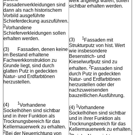
werk angelegt waren, sollen
Fassadenverkleidungen sind
sichtbar erhalten werden.
dann als nach historischem
Vorbild ausgeführte
Schieferdeckung auszuführen.
2
Vorhandene
Schieferverkleidungen sollen
erhalten werden.
1
(3)
Fassaden mit
Strukturputz von hist. Wert
(3)
Fassaden, denen keine
wie insbesondere
im Bestand erhaltene
Besenstrich- und
Fachwerkkonstruktion zu
Kieselwurfputz sind zu
Grunde liegt, sind durch
2
erhalten.
Fassaden sind
glatten Putz in gedeckten
durch Putz in gedeckten
Natur- und Erdfarbtönen
Natur- und Erdfarbtönen
herzustellen.
herzustellen oder der
nachzuweisenden
bauzeitlichen Ausführung.
1
(4)
Vorhandene
1
(4)
Vorhandene
Sockelhöhen sind sichtbar
Sockelhöhen sind sichtbar
und in ihrer Funktion als
und in ihrer Funktion als
Trocknungsbereich für das
Trocknungsbereich für das
Kellermauerwerk zu erhalten.
Kellermauerwerk zu erhalten.
2
Bei der Neuerrichtung von
2