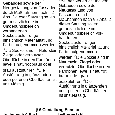
Bei der Neuerrichtung von
Gebäuden sowie der
Gebäuden sowie der
Neugestaltung von Fassaden
Neugestaltung von
durch Maßnahmen nach § 2
Fassaden durch
Abs. 2 dieser Satzung sollen
Maßnahmen nach § 2 Abs. 2
grundsätzlich die im
dieser Satzung sollen
Umgebungsbereich
grundsätzlich die im
vorhandenen
Umgebungsbereich vor-
Sockelausführungen
handenen
hinsichtlich Materialität und
Sockelausführungen
Farbe aufgenommen werden.
hinsichtlich Ma-terialität und
3
Die Sockel sind in Naturstein,
Farbe aufgenommen
Ziegel oder verputzter
3
werden.
Die Sockel sind in
Oberfläche in den Farbtönen
Naturstein, Ziegel oder
jeweils naturrot braun oder
verputzter Oberfläche in den
4
grau auszuführen.
Die
Farbtönen jeweils naturrot
Ausführung in glänzenden
braun oder grau
oder polierten Oberflächen ist
4
auszuführen.
Die
unzu-lässig.
Ausführung in glänzenden
oder polierten Oberflächen
ist unzu-lässig.
§ 6 Gestaltung Fenster
Teilbereich A (hist.
Teilbereich B