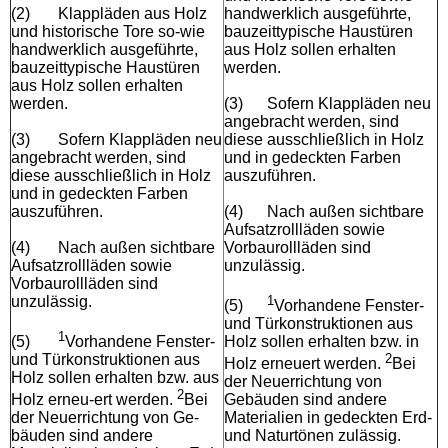
(2)
Klappläden aus Holz
handwerklich ausgeführte,
und historische Tore so-wie
bauzeittypische Haustüren
handwerklich ausgeführte,
aus Holz sollen erhalten
bauzeittypische Haustüren
werden.
aus Holz sollen erhalten
werden.
(3)
Sofern Klappläden neu
angebracht werden, sind
(3)
Sofern Klappläden neu
diese ausschließlich in Holz
angebracht werden, sind
und in gedeckten Farben
diese ausschließlich in Holz
auszuführen.
und in gedeckten Farben
auszuführen.
(4)
Nach außen sichtbare
Aufsatzrollläden sowie
(4)
Nach außen sichtbare
Vorbaurollläden sind
Aufsatzrollläden sowie
unzulässig.
Vorbaurollläden sind
unzulässig.
1
(5)
Vorhandene Fenster-
und Türkonstruktionen aus
1
(5)
Vorhandene Fenster-
Holz sollen erhalten bzw. in
und Türkonstruktionen aus
2
Holz erneuert werden.
Bei
Holz sollen erhalten bzw. aus
der Neuerrichtung von
2
Holz erneu-ert werden.
Bei
Gebäuden sind andere
der Neuerrichtung von Ge-
Materialien in gedeckten Erd-
bäuden sind andere
und Naturtönen zulässig.