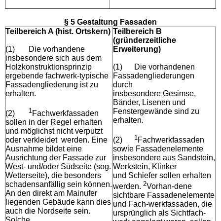
§ 5 Gestaltung Fassaden
Teilbereich A (hist. Ortskern)
Teilbereich B
(gründerzeitliche
(1)
Die vorhandene
Erweiterung)
insbesondere sich aus dem
Holzkonstruktionsprinzip
(1)
Die vorhandenen
ergebende fachwerk-typische
Fassadengliederungen
Fassadengliederung ist zu
durch
erhalten.
insbesondere Gesimse,
Bänder, Lisenen und
1
Fenstergewände sind zu
(2)
Fachwerkfassaden
erhalten.
sollen in der Regel erhalten
und möglichst nicht verputzt
1
oder verkleidet werden. Eine
(2)
Fachwerkfassaden
Ausnahme bildet eine
sowie Fassadenelemente
Ausrichtung der Fassade zur
insbesondere aus Sandstein,
West- und/oder Südseite (sog.
Werkstein, Klinker
Wetterseite), die besonders
und Schiefer sollen erhalten
schadensanfällig sein können.
2
werden.
Vorhan-dene
An den direkt am Mainufer
sichtbare Fassadenelemente
liegenden Gebäude kann dies
und Fach-werkfassaden, die
auch die Nordseite sein.
ursprünglich als Sichtfach-
Solche