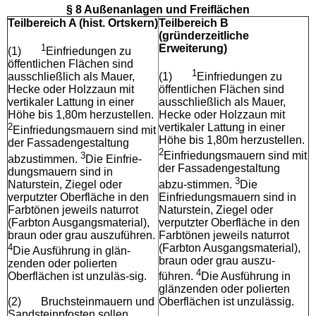
§ 8 Außenanlagen und Freiflächen
Teilbereich A (hist. Ortskern)
Teilbereich B
(gründerzeitliche
1
Erweiterung)
(1)
Einfriedungen zu
öffentlichen Flächen sind
1
ausschließlich als Mauer,
(1)
Einfriedungen zu
Hecke oder Holzzaun mit
öffentlichen Flächen sind
vertikaler Lattung in einer
ausschließlich als Mauer,
Höhe bis 1,80m herzustellen.
Hecke oder Holzzaun mit
2
vertikaler Lattung in einer
Einfriedungsmauern sind mit
Höhe bis 1,80m herzustellen.
der Fassadengestaltung
2
3
Einfriedungsmauern sind mit
abzustimmen.
Die Einfrie-
der Fassadengestaltung
dungsmauern sind in
3
Naturstein, Ziegel oder
abzu-stimmen.
Die
verputzter Oberfläche in den
Einfriedungsmauern sind in
Farbtönen jeweils naturrot
Naturstein, Ziegel oder
(Farbton Ausgangsmaterial),
verputzter Oberfläche in den
braun oder grau auszuführen.
Farbtönen jeweils naturrot
4
(Farbton Ausgangsmaterial),
Die Ausführung in glän-
braun oder grau auszu-
zenden oder polierten
4
Oberflächen ist unzuläs-sig.
führen.
Die Ausführung in
glänzenden oder polierten
(2)
Bruchsteinmauern und
Oberflächen ist unzulässig.
Sandsteinpfosten sollen