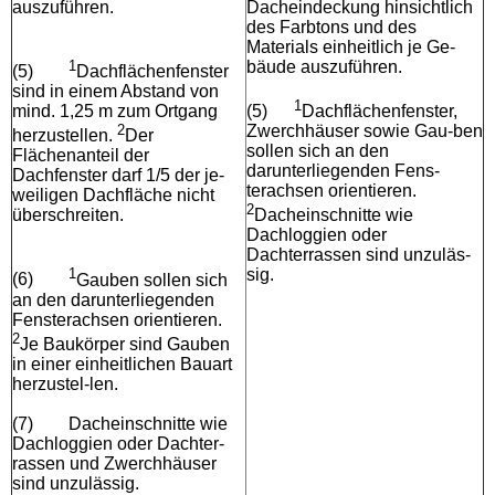
auszuführen.
Dacheindeckung hinsichtlich
des Farbtons und des
Materials einheitlich je Ge-
1
bäude auszuführen.
(5)
Dachflächenfenster
sind in einem Abstand von
1
mind. 1,25 m zum Ortgang
(5)
Dachflächenfenster,
2
Zwerchhäuser sowie Gau-ben
herzustellen.
Der
sollen sich an den
Flächenanteil der
darunterliegenden Fens-
Dachfenster darf 1/5 der je-
terachsen orientieren.
weiligen Dachfläche nicht
2
überschreiten.
Dacheinschnitte wie
Dachloggien oder
Dachterrassen sind unzuläs-
1
sig.
(6)
Gauben sollen sich
an den darunterliegenden
Fensterachsen orientieren.
2
Je Baukörper sind Gauben
in einer einheitlichen Bauart
herzustel-len.
(7)
Dacheinschnitte wie
Dachloggien oder Dachter-
rassen und Zwerchhäuser
sind unzulässig.