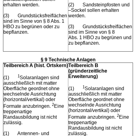
erhalten werden.
(2)
Sandsteinpfosten und
–Sockel sollen erhalten
(3)
Grundstücksfreiflächen
werden.
sind im Sinne von § 8 Abs. 1
HBO zu begrünen oder zu
(3)
Grundstücksfreiflächen
bepflanzen.
sind im Sinne von § 8
Abs. 1 HBO zu begrünen und
zu bepflanzen.
§ 9 Technische Anlagen
Teilbereich A (hist. Ortskern)
Teilbereich B
(gründerzeitliche
1
Erweiterung)
(1)
Solaranlagen sind
ausschließlich mit matter
1
Oberfläche geordnet ohne
(1)
Solaranlagen sind
wechselnde Ausrichtung
ausschließlich mit matter
(horizontal/vertikal) oder
Oberfläche geordnet ohne
2
wechselnde Ausrichtung
Formate anzubringen.
Eine
(horizontal/vertikal) oder
treppenartige
2
Randausbildung ist nicht
Formate anzubringen.
Eine
zulässig.
treppenartige
Randausbildung ist nicht
(1)
Antennen- und
zulässig.