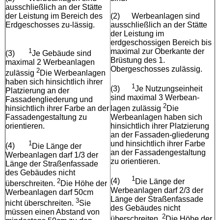
ausschließlich an der Stätte
der Leistung im Bereich des
(2)
Werbeanlagen sind
Erdgeschosses zu-lässig.
ausschließlich an der Stätte
der Leistung im
erdgeschossigen Bereich bis
1
maximal zur Oberkante der
(3)
Je Gebäude sind
Brüstung des 1.
maximal 2 Werbeanlagen
Obergeschosses zulässig.
2
zulässig
Die Werbeanlagen
haben sich hinsichtlich ihrer
1
(3)
Je Nutzungseinheit
Platzierung an der
sind maximal 3 Werbean-
Fassadengliederung und
2
hinsichtlich ihrer Farbe an der
lagen zulässig
Die
Fassadengestaltung zu
Werbeanlagen haben sich
orientieren.
hinsichtlich ihrer Platzierung
an der Fassaden-gliederung
1
und hinsichtlich ihrer Farbe
(4)
Die Länge der
an der Fassadengestaltung
Werbeanlagen darf 1/3 der
zu orientieren.
Länge der Straßenfassade
des Gebäudes nicht
1
2
(4)
Die Länge der
überschreiten.
Die Höhe der
Werbeanlagen darf 2/3 der
Werbeanlagen darf 50cm
Länge der Straßenfassade
3
nicht überschreiten.
Sie
des Gebäudes nicht
müssen einen Abstand von
2
überschreiten.
Die Höhe der