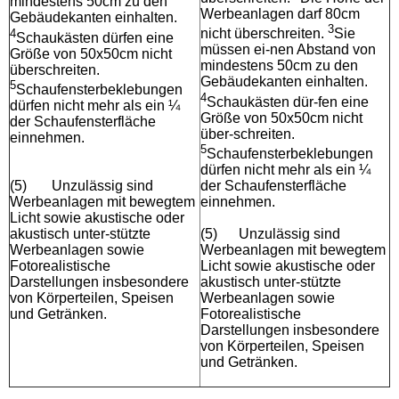
mindestens 50cm zu den
Werbeanlagen darf 80cm
Gebäudekanten einhalten.
3
4
nicht überschreiten.
Sie
Schaukästen dürfen eine
müssen ei-nen Abstand von
Größe von 50x50cm nicht
mindestens 50cm zu den
überschreiten.
Gebäudekanten einhalten.
5
Schaufensterbeklebungen
4
Schaukästen dür-fen eine
dürfen nicht mehr als ein ¼
Größe von 50x50cm nicht
der Schaufensterfläche
über-schreiten.
einnehmen.
5
Schaufensterbeklebungen
dürfen nicht mehr als ein ¼
(5)
Unzulässig sind
der Schaufensterfläche
Werbeanlagen mit bewegtem
einnehmen.
Licht sowie akustische oder
akustisch unter-stützte
(5)
Unzulässig sind
Werbeanlagen sowie
Werbeanlagen mit bewegtem
Fotorealistische
Licht sowie akustische oder
Darstellungen insbesondere
akustisch unter-stützte
von Körperteilen, Speisen
Werbeanlagen sowie
und Getränken.
Fotorealistische
Darstellungen insbesondere
von Körperteilen, Speisen
und Getränken.