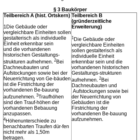
§ 3 Baukörper
Teilbereich A (hist. Ortskern)
Teilbereich B
(gründerzeitliche
1Die Gebäude oder
Erweiterung)
vergleichbare Einheiten sollen
gestalterisch als individuelle
1
Die Gebäude oder
Einheit erkennbar sein
vergleichbare Einheiten
und die vorhandenen
sollen gestalterisch als
historischen Gestaltungs-
individuelle Einheit
2
strukturen aufnehmen.
Bei
erkennbar sein und die
Dachneubauten und
vorhandenen historischen
Aufstockungen sowie bei der
Gestaltungs-strukturen
Neuerrichtung von Ge-bäuden
2
aufnehmen.
Bei
ist die Firstrichtung der
Dachneubauten und
vorhandenen Be-bauung
Aufstockungen sowie bei
3
aufzunehmen.
Traufhöhen
der Neuerrichtung von
sind den Trauf-höhen der
Gebäuden ist die
vorhandenen Bebauung
Firstrichtung der
anzupassen.
vorhandenen Be-bauung
4
aufzunehmen.
Höhenunterschiede zu
benachbarten Traufen dür-fen
nicht mehr als 1,50m
betragen.