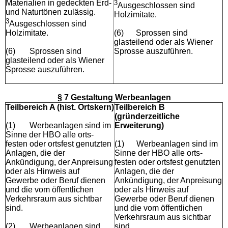
Materialien in gedeckten Erd-
3
Ausgeschlossen sind
und Naturtönen zulässig.
Holzimitate.
3
Ausgeschlossen sind
Holzimitate.
(6)
Sprossen sind
glasteilend oder als Wiener
(6)
Sprossen sind
Sprosse auszuführen.
glasteilend oder als Wiener
Sprosse auszuführen.
§ 7 Gestaltung Werbeanlagen
Teilbereich A (hist. Ortskern)
Teilbereich B
(gründerzeitliche
(1)
Werbeanlagen sind im
Erweiterung)
Sinne der HBO alle orts-
festen oder ortsfest genutzten
(1)
Werbeanlagen sind im
Anlagen, die der
Sinne der HBO alle orts-
Ankündigung, der Anpreisung
festen oder ortsfest genutzten
oder als Hinweis auf
Anlagen, die der
Gewerbe oder Beruf dienen
Ankündigung, der Anpreisung
und die vom öffentlichen
oder als Hinweis auf
Verkehrsraum aus sichtbar
Gewerbe oder Beruf dienen
sind.
und die vom öffentlichen
Verkehrsraum aus sichtbar
(2)
Werbeanlagen sind
sind.