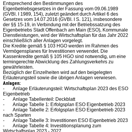
Entsprechend den Bestimmungen des
Eigenbetriebsgesetzes in der Fassung vom 09.06.1989
(GVBl. I 1989, 154), zuletzt geändert durch Artikel 6 des
Gesetzes vom 14.07.2016 (GVBI. I S. 121), insbesondere
der §§ 15-19, in Verbindung mit der Betriebssatzung des
Eigenbetriebs Stadt Offenbach am Main (ESO), Kommunale
Dienstleistungen, wird der Wirtschaftsplan für das Jahr 2022
einschließlich aller Anlagen vorgelegt.
Die Kredite gemäß § 103 HGO werden im Rahmen des
Vermögensplanes für Investitionen verwendet. Die
Kassenkredite gemäß § 105 HGO sind notwendig, um eine
termingerechte Abwicklung des Zahlungsverkehrs zu
gewährleisten.
Bezüglich der Einzelheiten wird auf den beigelegten
Erläuterungsteil sowie die übrigen Anlagen verwiesen.
Anlagen:
-
Anlage Erläuterungsteil: Wirtschaftsplan 2023 des ESO
Eigenbetrieb
-
Anlage Tabellenteil: Deckblatt
-
Anlage Tabelle 1: Erfolgsplan ESO Eigenbetrieb 2023
-
Anlage Tabelle 2: Erfolgsplan ESO Eigenbetrieb 2023
nach Sparten
-
Anlage Tabelle 3: Investitionen ESO Eigenbetrieb 2023
-
Anlage Tabelle 4: Investitionsplanung zum
Wirtschaftsplan 2023 - 2027