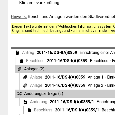
-
Klimarelevanzprüfung
Hinweis:
Bericht und Anlagen werden den Stadtverordneten
Dieser Text wurde mit dem "Politischen Informationssystem Of
Original sind technisch bedingt und können nicht verhindert w
Antrag
2011-16/DS-I(A)0859
Einrichtung einer An
Beschluss
2011-16/DS-I(A)0859
Beschluss - Ei
Anlagen (2)
Anlage
2011-16/DS-I(A)0859
Anlage 1 - Einr
Anlage
2011-16/DS-I(A)0859
Anlage 2 - Einr
Änderungsanträge (2)
Änderung
2011-16/DS-I(A)0859/1
Einrichtun
Beschluss
2011-16/DS-I(A)0859/1
Beschlu