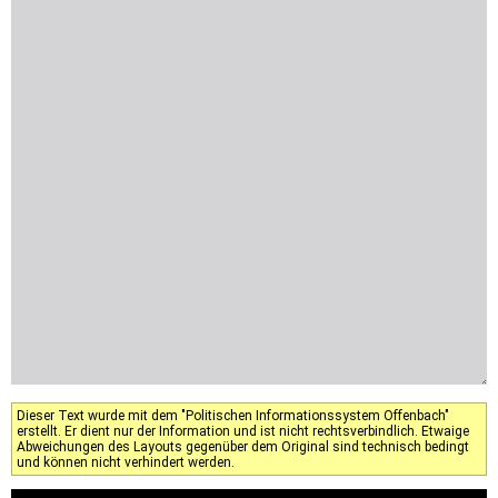
Dieser Text wurde mit dem "Politischen Informationssystem Offenbach"
erstellt. Er dient nur der Information und ist nicht rechtsverbindlich. Etwaige
Abweichungen des Layouts gegenüber dem Original sind technisch bedingt
und können nicht verhindert werden.