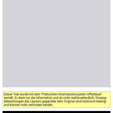
Dieser Text wurde mit dem "Politischen Informationssystem Offenbach"
erstellt. Er dient nur der Information und ist nicht rechtsverbindlich. Etwaige
Abweichungen des Layouts gegenüber dem Original sind technisch bedingt
und können nicht verhindert werden.