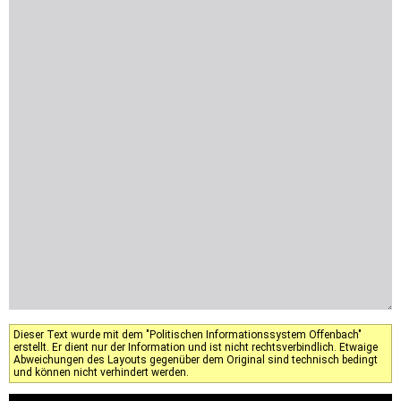
Dieser Text wurde mit dem "Politischen Informationssystem Offenbach"
erstellt. Er dient nur der Information und ist nicht rechtsverbindlich. Etwaige
Abweichungen des Layouts gegenüber dem Original sind technisch bedingt
und können nicht verhindert werden.