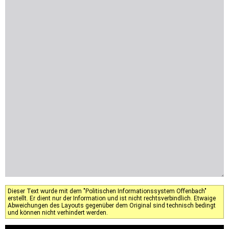
Dieser Text wurde mit dem "Politischen Informationssystem Offenbach"
erstellt. Er dient nur der Information und ist nicht rechtsverbindlich. Etwaige
Abweichungen des Layouts gegenüber dem Original sind technisch bedingt
und können nicht verhindert werden.