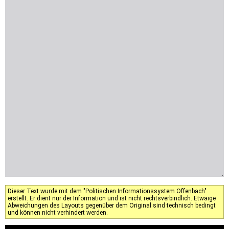
Dieser Text wurde mit dem "Politischen Informationssystem Offenbach"
erstellt. Er dient nur der Information und ist nicht rechtsverbindlich. Etwaige
Abweichungen des Layouts gegenüber dem Original sind technisch bedingt
und können nicht verhindert werden.