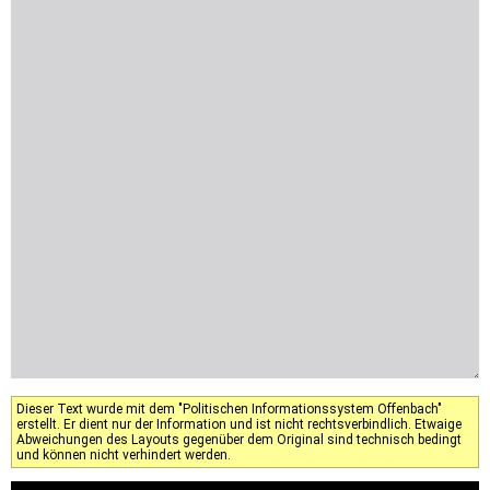
Dieser Text wurde mit dem "Politischen Informationssystem Offenbach"
erstellt. Er dient nur der Information und ist nicht rechtsverbindlich. Etwaige
Abweichungen des Layouts gegenüber dem Original sind technisch bedingt
und können nicht verhindert werden.