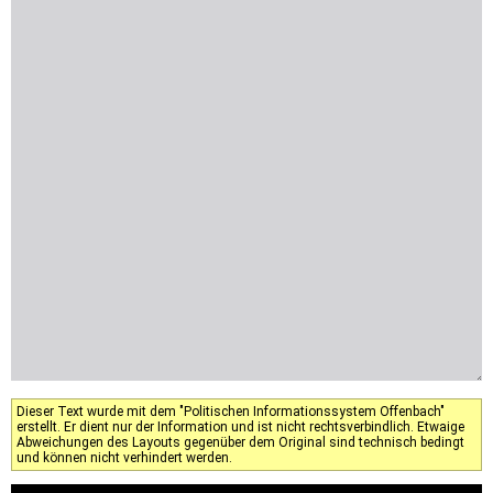
Dieser Text wurde mit dem "Politischen Informationssystem Offenbach"
erstellt. Er dient nur der Information und ist nicht rechtsverbindlich. Etwaige
Abweichungen des Layouts gegenüber dem Original sind technisch bedingt
und können nicht verhindert werden.