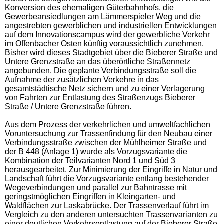
Konversion des ehemaligen Güterbahnhofs, die
Gewerbeansiedlungen am Lämmerspieler Weg und die
angestrebten gewerblichen und industriellen Entwicklungen
auf dem Innovationscampus wird der gewerbliche Verkehr
im Offenbacher Osten künftig voraussichtlich zunehmen.
Bisher wird dieses Stadtgebiet über die Bieberer Straße und
Untere Grenzstraße an das überörtliche Straßennetz
angebunden. Die geplante Verbindungsstraße soll die
Aufnahme der zusätzlichen Verkehre in das
gesamtstädtische Netz sichern und zu einer Verlagerung
von Fahrten zur Entlastung des Straßenzugs Bieberer
Straße / Untere Grenzstraße führen.
Aus dem Prozess der verkehrlichen und umweltfachlichen
Voruntersuchung zur Trassenfindung für den Neubau einer
Verbindungsstraße zwischen der Mühlheimer Straße und
der B 448 (Anlage 1) wurde als Vorzugsvariante die
Kombination der Teilvarianten Nord 1 und Süd 3
herausgearbeitet. Zur Minimierung der Eingriffe in Natur und
Landschaft führt die Vorzugsvariante entlang bestehender
Wegeverbindungen und parallel zur Bahntrasse mit
geringstmöglichen Eingriffen in Kleingarten- und
Waldflächen zur Laskabrücke. Der Trassenverlauf führt im
Vergleich zu den anderen untersuchten Trassenvarianten zu
einer deutlichen Verkehrsentlastung auf der Bieberer Straße