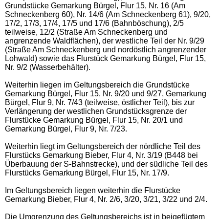
Grundstücke Gemarkung Bürgel, Flur 15, Nr. 16 (Am
Schneckenberg 60), Nr. 14/6 (Am Schneckenberg 61), 9/20,
17/2, 17/3, 17/4, 17/5 und 17/6 (Bahnböschung), 2/5
teilweise, 12/2 (Straße Am Schneckenberg und
angrenzende Waldflächen), der westliche Teil der Nr. 9/29
(Straße Am Schneckenberg und nordöstlich angrenzender
Lohwald) sowie das Flurstück Gemarkung Bürgel, Flur 15,
Nr. 9/2 (Wasserbehälter).
Weiterhin liegen im Geltungsbereich die Grundstücke
Gemarkung Bürgel, Flur 15, Nr. 9/20 und 9/27, Gemarkung
Bürgel, Flur 9, Nr. 7/43 (teilweise, östlicher Teil), bis zur
Verlängerung der westlichen Grundstücksgrenze der
Flurstücke Gemarkung Bürgel, Flur 15, Nr. 20/1 und
Gemarkung Bürgel, Flur 9, Nr. 7/23.
Weiterhin liegt im Geltungsbereich der nördliche Teil des
Flurstücks Gemarkung Bieber, Flur 4, Nr. 3/19 (B448 bei
Überbauung der S-Bahnstrecke), und der südliche Teil des
Flurstücks Gemarkung Bürgel, Flur 15, Nr. 17/9.
Im Geltungsbereich liegen weiterhin die Flurstücke
Gemarkung Bieber, Flur 4, Nr. 2/6, 3/20, 3/21, 3/22 und 2/4.
Die Umgrenzung des Geltungsbereichs ist in beigefügtem