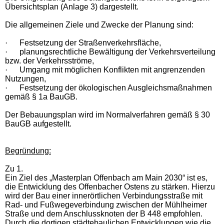
Übersichtsplan (Anlage 3) dargestellt.
Die allgemeinen Ziele und Zwecke der Planung sind:
·
Festsetzung der Straßenverkehrsfläche,
·
planungsrechtliche Bewältigung der Verkehrsverteilung
bzw. der Verkehrsströme,
·
Umgang mit möglichen Konflikten mit angrenzenden
Nutzungen,
·
Festsetzung der ökologischen Ausgleichsmaßnahmen
gemäß § 1a BauGB.
Der Bebauungsplan wird im Normalverfahren gemäß § 30
BauGB aufgestellt.
Begründung:
Zu 1.
Ein Ziel des „Masterplan Offenbach am Main 2030“ ist es,
die Entwicklung des Offenbacher Ostens zu stärken. Hierzu
wird der Bau einer innerörtlichen Verbindungsstraße mit
Rad- und Fußwegeverbindung zwischen der Mühlheimer
Straße und dem Anschlussknoten der B 448 empfohlen.
Durch die dortigen städtebaulichen Entwicklungen wie die