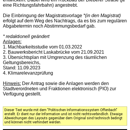
eine Richtungsfahrbahn) angestrebt.
Die Einbringung der Magistratsvorlage
*(in den Magistrat)
erfolgt auf dem Weg des Nachtrags, da es bis zum regulären
Abgabetermin noch Abstimmungsbedarf gab.
* redaktionell geändert
Anlagen:
1. Machbarkeitsstudie vom 01.03.2022
2. Bauwerksbericht Laskabrücke vom 21.09.2021
3. Übersichtsplan mit Umgrenzung des räumlichen
Geltungsbereichs,
Stand: 11.09.2023
4. Klimarelevanzprüfung
Hinweis:
Der Antrag sowie die Anlagen werden den
Stadtverordneten und Fraktionen elektronisch (PIO) zur
Verfügung gestellt.
Dieser Text wurde mit dem "Politischen Informationssystem Offenbach"
erstellt. Er dient nur der Information und ist nicht rechtsverbindlich. Etwaige
Abweichungen des Layouts gegenüber dem Original sind technisch bedingt
und können nicht verhindert werden.