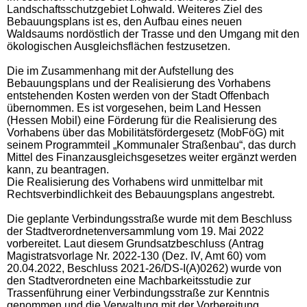
Landschaftsschutzgebiet Lohwald. Weiteres Ziel des
Bebauungsplans ist es, den Aufbau eines neuen
Waldsaums nordöstlich der Trasse und den Umgang mit den
ökologischen Ausgleichsflächen festzusetzen.
Die im Zusammenhang mit der Aufstellung des
Bebauungsplans und der Realisierung des Vorhabens
entstehenden Kosten werden von der Stadt Offenbach
übernommen. Es ist vorgesehen, beim Land Hessen
(Hessen Mobil) eine Förderung für die Realisierung des
Vorhabens über das Mobilitätsfördergesetz (MobFöG) mit
seinem Programmteil „Kommunaler Straßenbau“, das durch
Mittel des Finanzausgleichsgesetzes weiter ergänzt werden
kann, zu beantragen.
Die Realisierung des Vorhabens wird unmittelbar mit
Rechtsverbindlichkeit des Bebauungsplans angestrebt.
Die geplante Verbindungsstraße wurde mit dem Beschluss
der Stadtverordnetenversammlung vom 19. Mai 2022
vorbereitet. Laut diesem Grundsatzbeschluss (Antrag
Magistratsvorlage Nr. 2022-130 (Dez. IV, Amt 60) vom
20.04.2022, Beschluss 2021-26/DS-I(A)0262) wurde von
den Stadtverordneten eine Machbarkeitsstudie zur
Trassenführung einer Verbindungsstraße zur Kenntnis
genommen und die Verwaltung mit der Vorbereitung