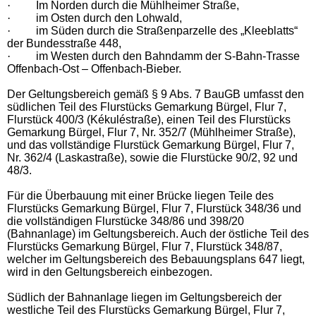
·
Im Norden durch die Mühlheimer Straße,
·
im Osten durch den Lohwald,
·
im Süden durch die Straßenparzelle des „Kleeblatts“
der Bundesstraße 448,
·
im Westen durch den Bahndamm der S-Bahn-Trasse
Offenbach-Ost – Offenbach-Bieber.
Der Geltungsbereich gemäß § 9 Abs. 7 BauGB umfasst den
südlichen Teil des Flurstücks Gemarkung Bürgel, Flur 7,
Flurstück 400/3 (Kékuléstraße), einen Teil des Flurstücks
Gemarkung Bürgel, Flur 7, Nr. 352/7 (Mühlheimer Straße),
und das vollständige Flurstück Gemarkung Bürgel, Flur 7,
Nr. 362/4 (Laskastraße), sowie die Flurstücke 90/2, 92 und
48/3.
Für die Überbauung mit einer Brücke liegen Teile des
Flurstücks Gemarkung Bürgel, Flur 7, Flurstück 348/36 und
die vollständigen Flurstücke 348/86 und 398/20
(Bahnanlage) im Geltungsbereich. Auch der östliche Teil des
Flurstücks Gemarkung Bürgel, Flur 7, Flurstück 348/87,
welcher im Geltungsbereich des Bebauungsplans 647 liegt,
wird in den Geltungsbereich einbezogen.
Südlich der Bahnanlage liegen im Geltungsbereich der
westliche Teil des Flurstücks Gemarkung Bürgel, Flur 7,