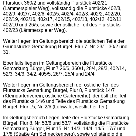
Flurstück 360/2 und vollständig Flurstück 402/21
(Lämmerspieler Weg), vollständig die Flurstücke 402/8,
402/9, 402/7, 402/6, 402/5, 402/4, 402/3, 402/2, 402/20,
402/19, 402/16, 402/17, 402/15, 402/13, 402/12, 402/11,
402/10 und 26/5, sowie der östliche Teil des Flurstücks
402/23 (Lämmerspieler Weg).
Weiter liegen im Geltungsbereich die südlichen Teile der
Grundstücke Gemarkung Bürgel, Flur 7, Nr. 33/1, 30/2 und
31.
Ebenfalls liegen im Geltungsbereich die Flurstücke
Gemarkung Bürgel, Flur 7 26/6, 360/1, 28/4, 29/3, 402/14,
52/3, 34/3, 34/2, 405/5, 26/7, 25/4 und 24/4.
Weiter liegen im Geltungsbereich der östliche Teil des
Flurstücks Gemarkung Bürgel, Flur 8, Flurstück 14/7
(Kleingartenverein, östliche Gartenreihe), der östliche Teil
des Flurstücks 14/6 und Teile des Flurstücks Gemarkung
Bürgel, Flur 15, Nr. 2/6 (Lohwald, westlicher Teil).
Im Geltungsbereich liegen Teile der Flurstücke Gemarkung
Bürgel, Flur 8, Nr. 53/6 und 53/7, vollständig die Flurstücke
Gemarkung Bürgel, Flur 15, Nr. 14/3, 14/4, 14/5, 17/7 und
17/8 (Straße Am Schneckenberg), sowie vollständig die