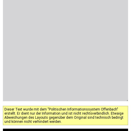
Dieser Text wurde mit dem "Politischen Informationssystem Offenbach"
erstellt. Er dient nur der Information und ist nicht rechtsverbindlich. Etwaige
Abweichungen des Layouts gegenüber dem Original sind technisch bedingt
und können nicht verhindert werden.