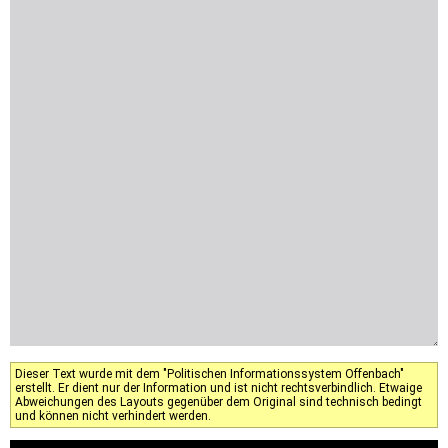
Dieser Text wurde mit dem "Politischen Informationssystem Offenbach"
erstellt. Er dient nur der Information und ist nicht rechtsverbindlich. Etwaige
Abweichungen des Layouts gegenüber dem Original sind technisch bedingt
und können nicht verhindert werden.