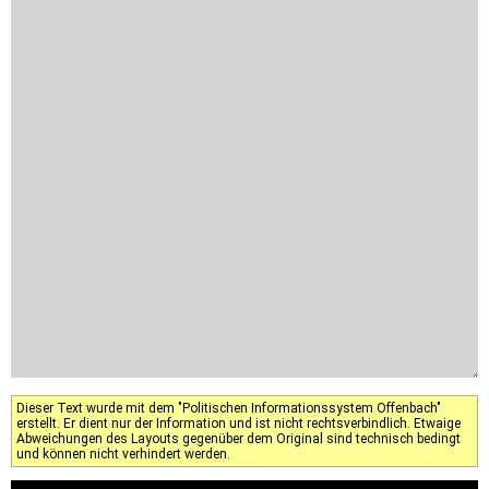
Dieser Text wurde mit dem "Politischen Informationssystem Offenbach"
erstellt. Er dient nur der Information und ist nicht rechtsverbindlich. Etwaige
Abweichungen des Layouts gegenüber dem Original sind technisch bedingt
und können nicht verhindert werden.