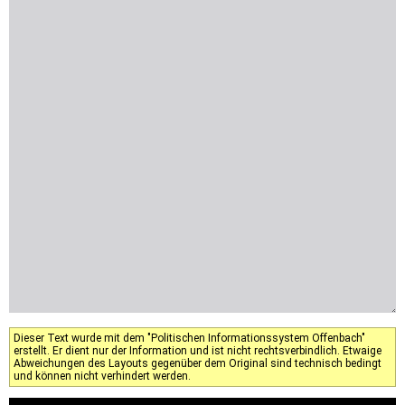
Dieser Text wurde mit dem "Politischen Informationssystem Offenbach"
erstellt. Er dient nur der Information und ist nicht rechtsverbindlich. Etwaige
Abweichungen des Layouts gegenüber dem Original sind technisch bedingt
und können nicht verhindert werden.