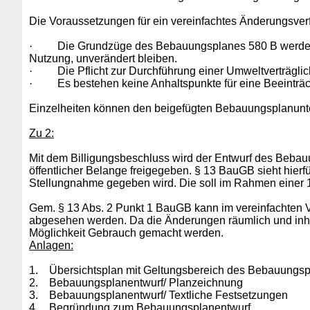
Die Voraussetzungen für ein vereinfachtes Änderungsver
·
Die Grundzüge des Bebauungsplanes 580 B werden n
Nutzung, unverändert bleiben.
·
Die Pflicht zur Durchführung einer Umweltverträglic
·
Es bestehen keine Anhaltspunkte für eine Beeinträc
Einzelheiten können den beigefügten Bebauungsplanun
Zu 2:
Mit dem Billigungsbeschluss wird der Entwurf des Bebauu
öffentlicher Belange freigegeben. § 13 BauGB sieht hierfü
Stellungnahme gegeben wird. Die soll im Rahmen einer 1
Gem. § 13 Abs. 2 Punkt 1 BauGB kann im vereinfachten Ve
abgesehen werden. Da die Änderungen räumlich und inhalt
Möglichkeit Gebrauch gemacht werden.
Anlagen:
1.
Übersichtsplan mit Geltungsbereich des Bebauungs
2.
Bebauungsplanentwurf/ Planzeichnung
3.
Bebauungsplanentwurf/ Textliche Festsetzungen
4.
Begründung zum Bebauungsplanentwurf