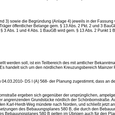
nd 3) sowie die Begründung (Anlage 4) jeweils in der Fassun
Träger öffentlicher Belange gem. § 13 Abs. 2 Pkt. 2 und 3 BauGB
ch § 3 Abs. 1 und 4 Abs. 1 BauGB wird gem. § 13 Abs. 2 Punkt 
ellt werden soll, ist ein Teilbereich des mit amtlicher Bekann
. Es handelt sich um den nördlichen Kreuzungsbereich Mainzer
m 04.03.2010- DS I (A) 568- der Planung zugestimmt, dass an
ornstraße ergeben sich gegenüber der ursprünglichen, ampelg
der angrenzenden Grundstücke nördlich der Schönbornstraße. A
n den Karl-Herdt-Weg mündete nach Norden, und schließt jetzt a
setzungen des Bebauungsplanes 580 B, die durch den Bebauung
s Bebauungsplanes 580 B gelten im Übrigen auch für den Plan