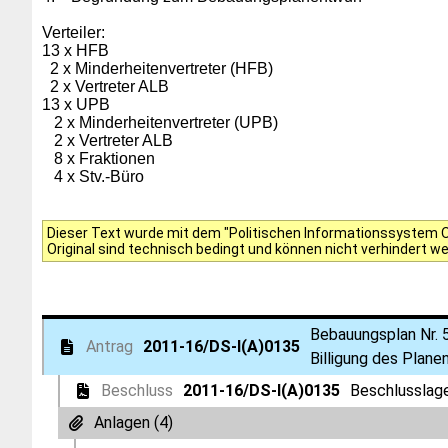
Verteiler:
13 x HFB
2 x Minderheitenvertreter (HFB)
2 x Vertreter ALB
13 x UPB
2 x Minderheitenvertreter (UPB)
2 x Vertreter ALB
8 x Fraktionen
4 x Stv.-Büro
Dieser Text wurde mit dem "Politischen Informationssystem Of
Original sind technisch bedingt und können nicht verhindert w
Bebauungsplan Nr. 5
Antrag
2011-16/DS-I(A)0135
Billigung des Plane
Beschluss
2011-16/DS-I(A)0135
Beschlusslage
Anlagen (4)