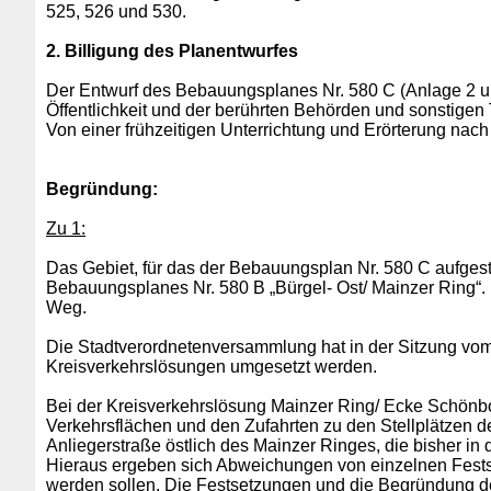
525, 526 und 530.
2. Billigung des Planentwurfes
Der Entwurf des Bebauungsplanes Nr. 580 C (Anlage 2 u
Öffentlichkeit und der berührten Behörden und sonstigen 
Von einer frühzeitigen Unterrichtung und Erörterung na
Begründung:
Zu 1:
Das Gebiet, für das der Bebauungsplan Nr. 580 C aufgest
Bebauungsplanes Nr. 580 B „Bürgel- Ost/ Mainzer Ring“
Weg.
Die Stadtverordnetenversammlung hat in der Sitzung vo
Kreisverkehrslösungen umgesetzt werden.
Bei der Kreisverkehrslösung Mainzer Ring/ Ecke Schönb
Verkehrsflächen und den Zufahrten zu den Stellplätzen 
Anliegerstraße östlich des Mainzer Ringes, die bisher i
Hieraus ergeben sich Abweichungen von einzelnen Fest
werden sollen. Die Festsetzungen und die Begründung de