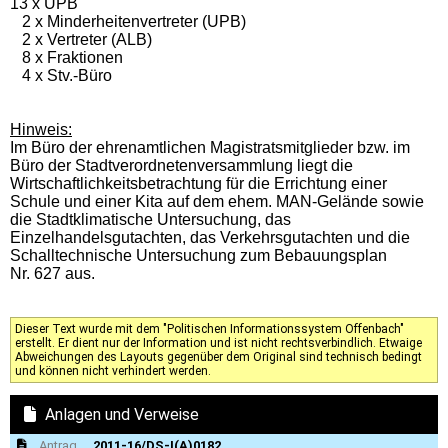
13 x UPB
2 x Minderheitenvertreter (UPB)
2 x Vertreter (ALB)
8 x Fraktionen
4 x Stv.-Büro
Hinweis:
Im Büro der ehrenamtlichen Magistratsmitglieder bzw. im
Büro der Stadtverordnetenversammlung liegt die
Wirtschaftlichkeitsbetrachtung für die Errichtung einer
Schule und einer Kita auf dem ehem. MAN-Gelände sowie
die Stadtklimatische Untersuchung, das
Einzelhandelsgutachten, das Verkehrsgutachten und die
Schalltechnische Untersuchung zum Bebauungsplan
Nr. 627 aus.
Dieser Text wurde mit dem "Politischen Informationssystem Offenbach"
erstellt. Er dient nur der Information und ist nicht rechtsverbindlich. Etwaige
Abweichungen des Layouts gegenüber dem Original sind technisch bedingt
und können nicht verhindert werden.
Anlagen und Verweise
Antrag
2011-16/DS-I(A)0182