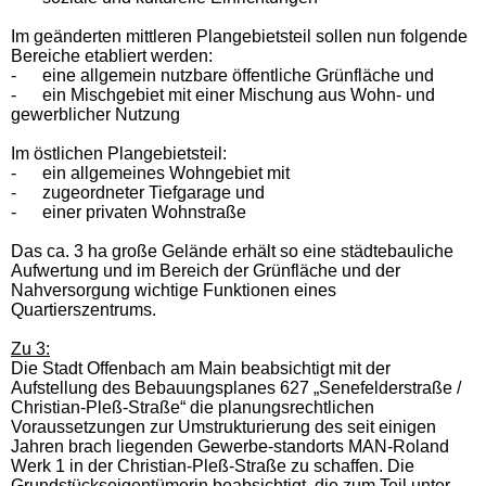
Im geänderten mittleren Plangebietsteil sollen nun folgende
Bereiche etabliert werden:
-
e
ine allgemein nutzbare öffentliche Grünfläche und
-
e
in Mischgebiet mit einer Mischung aus Wohn- und
gewerblicher Nutzung
Im östlichen Plangebietsteil:
-
e
in allgemeines Wohngebiet mit
-
z
ugeordneter Tiefgarage und
-
e
iner privaten Wohnstraße
Das ca. 3 ha große Gelände er
hält
so eine städtebauliche
Aufwertung und im Bereich der Grünfläche und der
Nahversorgung wichtige Funktionen eines
Quartierszentrums.
Zu 3:
Die Stadt Offenbach am Main beabsichtigt mit der
Aufstellung des Bebauungsplanes 627 „Senefelderstraße /
Christian-Pleß-Straße“ die planungsrechtlichen
Voraussetzungen zur Umstrukturierung des seit einigen
Jahren brach liegenden Gewerbe-standorts MAN-Roland
Werk 1 in der Christian-Pleß-Straße zu schaffen. Die
Grundstückseigentümerin beabsichtigt, die zum Teil unter