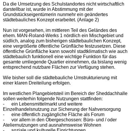
Da die Umsetzung des Schulstandortes nicht wirtschaftlich
darstellbar ist, wurde in Abstimmung mit der
Grundstückseigentümerin nunmehr ein geändertes
städtebauliches Konzept erarbeitet.
(
Anlage 2
)
Nun ist vorgesehen, im mittleren Teil des Geländes des
ehem. MAN-Roland-Werks
1 nördlich ein Mischgebiet und
südlich, analog zum bisherigen städtebaulichen Konzept,
eine vergrößerte öffentliche Grünfläche festzusetzen. Diese
öffentliche Grünfläche kann sowohl stadtklimatisch wie auch
städtebaulich funktionell eine wichtige Funktion für das
gesamte umliegende Quartier einnehmen, da bislang wenig
entsprechend nutzbare Flächen zur Verfügung stehen.
Wie bisher soll die städtebauliche Umstrukturierung mit
einer klaren Dreiteilung erfolgen.
Im westlichen Plangebietsteil im Bereich der Sheddachhalle
sollen weiterhin folgende Nutzungen stattfinden:
-
ei
n Lebensmittelmarkt und weitere
Einzelhandelsnutzung zur Sicherung der Nahversorgung
-
e
ine öffentlich zugängliche Fläche als Forum
-
v
or allem in den Obergeschossen: Büro- und / oder
Ateliernutzungen und ausnahmsweise Wohnen
-
s
oziale und kulturelle Einrichtungen