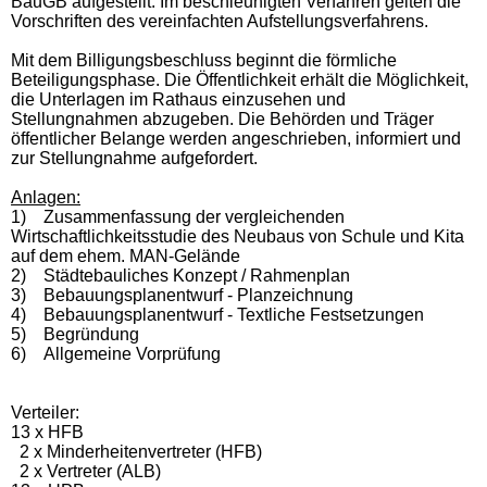
BauGB aufgestellt. Im beschleunigten Verfahren gelten die
Vorschriften des vereinfachten Aufstellungsverfahrens.
Mit dem Billigungsbeschluss beginnt die förmliche
Beteiligungsphase. Die Öffentlichkeit erhält die Möglichkeit,
die Unterlagen im Rathaus einzusehen und
Stellungnahmen abzugeben. Die Behörden und Träger
öffentlicher Belange werden angeschrieben, informiert und
zur Stellungnahme aufgefordert.
Anlagen:
1)
Zusammenfassung der vergleichenden
Wirtschaftlichkeitsstudie des Neubaus von Schule und Kita
auf dem ehem. MAN-Gelände
2)
Städtebauliches Konzept / Rahmenplan
3)
Bebauungsplanentwurf - Planzeichnung
4)
Bebauungsplanentwurf - Textliche Festsetzungen
5)
Begründung
6)
Allgemeine Vorprüfung
Verteiler:
13 x HFB
2 x Minderheitenvertreter (HFB)
2 x Vertreter (ALB)