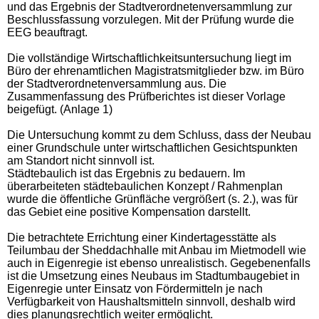
und das Ergebnis der Stadtverordnetenversammlung zur
Beschlussfassung vorzulegen. Mit der Prüfung wurde die
EEG beauftragt.
Die vollständige Wirtschaftlichkeitsuntersuchung liegt im
Büro der ehrenamtlichen Magistratsmitglieder bzw. im Büro
der Stadtverordnetenversammlung aus. Die
Zusammenfassung des Prüfberichtes ist dieser Vorlage
beigefügt.
(
Anlage 1
)
Die Untersuchung kommt zu dem Schluss, dass der Neubau
einer Grundschule unter wirtschaftlichen Gesichtspunkten
am Standort nicht sinnvoll ist.
Städtebaulich ist das Ergebnis zu bedauern. Im
überarbeiteten
städtebaulichen Konzept /
Rahmenplan
wurde die öffentliche Grünfläche vergrößert (s. 2.), was für
das Gebiet eine positive Kompensation darstellt.
Die betrachtete Errichtung einer Kindertagesstätte als
Teilumbau der Sheddachhalle mit Anbau im Mietmodell wie
auch in Eigenregie ist ebenso unrealistisch. Gegebenenfalls
ist die Umsetzung eines Neubaus im Stadtumbaugebiet in
Eigenregie unter Einsatz von Fördermitteln je nach
Verfügbarkeit von Haushaltsmitteln sinnvoll, deshalb wird
dies planungsrechtlich weiter ermöglicht.