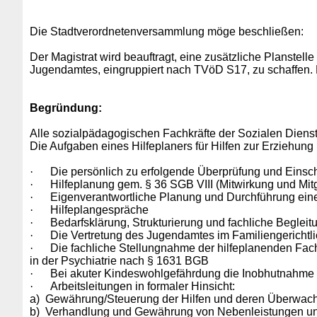
Die Stadtverordnetenversammlung möge beschließen:
Der Magistrat wird beauftragt, eine zusätzliche Planstel
Jugendamtes, eingruppiert nach TVöD S17, zu schaffen. D
Begründung:
Alle sozialpädagogischen Fachkräfte der Sozialen Diens
Die Aufgaben eines Hilfeplaners für Hilfen zur Erziehun
·
Die persönlich zu erfolgende Überprüfung und Einsc
·
Hilfeplanung gem. § 36 SGB VIII (Mitwirkung und Mit
·
Eigenverantwortliche Planung und Durchführung eine
·
Hilfeplangespräche
·
Bedarfsklärung, Strukturierung und fachliche Begle
·
Die Vertretung des Jugendamtes im Familiengerichtl
·
Die fachliche Stellungnahme der hilfeplanenden Fac
in der Psychiatrie nach § 1631 BGB
·
Bei akuter Kindeswohlgefährdung die Inobhutnahme 
·
Arbeitsleitungen in formaler Hinsicht:
a)
Gewährung/Steuerung der Hilfen und deren Überwac
b)
Verhandlung und Gewährung von Nebenleistungen und