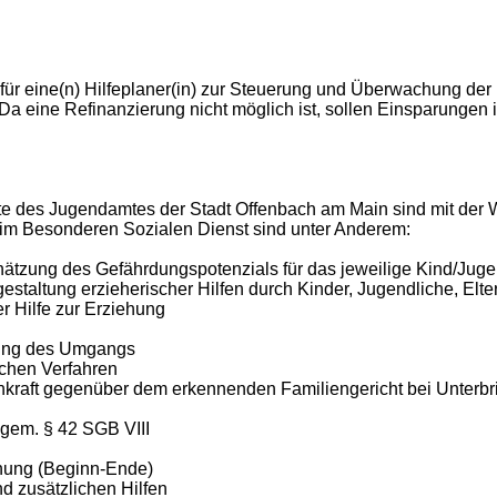
le für eine(n) Hilfeplaner(in) zur Steuerung und Überwachung d
a eine Refinanzierung nicht möglich ist, sollen Einsparungen 
te des Jugendamtes der Stadt Offenbach am Main sind mit der 
g im Besonderen Sozialen Dienst sind unter Anderem:
hätzung des Gefährdungspotenzials für das jeweilige Kind/Jug
gestaltung erzieherischer Hilfen durch Kinder, Jugendliche, El
r Hilfe zur Erziehung
itung des Umgangs
ichen Verfahren
hkraft gegenüber dem erkennenden Familiengericht bei Unterb
gem. § 42 SGB VIII
hung (Beginn-Ende)
 zusätzlichen Hilfen