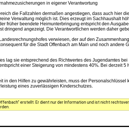
rnahmezusicherungen in eigener Verantwortung
reich die Fallzahlen dermaßen angestiegen, dass auch hier di
ls reine Verwaltung möglich ist. Dies erzeugt im Sachhaushalt
r früher beendete Heimunterbringung entspricht den Ausgaben f
 ist dringend angezeigt. Die Verantwortlichen werden daher gebe
s Landesrechnungshofes verwiesen, der auf den Zusammenhang z
 konsequent für die Stadt Offenbach am Main und noch andere Gr
 lag sie entsprechend des Richtwertes des Jugendamtes bei 5
s entspricht einer Steigerung von mindestens 40%. Bei derzeit 5
eit in den Hilfen zu gewährleisten, muss der Personalschlüsse
leistung eines zuverlässigen Kinderschutzes.
fenbach" erstellt. Er dient nur der Information und ist nicht rechts
erden.