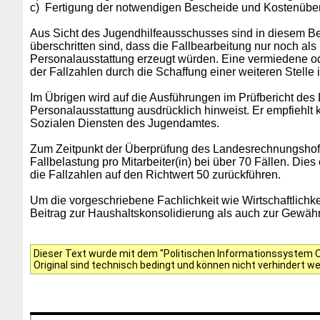
c)
Fertigung der notwendigen Bescheide und Kostenübe
Aus Sicht des Jugendhilfeausschusses sind
in diesem Be
überschritten sind, dass die Fallbearbeitung nur noch a
Personalausstattung erzeugt würden. Eine vermiedene ode
der Fallzahlen durch die Schaffung einer weiteren Stelle
Im Übrigen wird auf die Ausführungen im Prüfbericht de
Personalausstattung ausdrücklich hinweist. Er empfiehlt
Sozialen Diensten des Jugendamtes.
Zum Zeitpunkt der Überprüfung des Landesrechnungshofes
Fallbelastung pro Mitarbeiter(in) bei über 70 Fällen. Die
die Fallzahlen auf den Richtwert 50 zurückführen.
Um die vorgeschriebene Fachlichkeit wie Wirtschaftlichk
Beitrag zur Haushaltskonsolidierung als auch zur Gewähr
Dieser Text wurde mit dem "Politischen Informationssystem Of
Original sind technisch bedingt und können nicht verhindert w