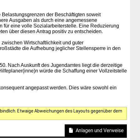
e Belastungsgrenzen der Beschäftigten soweit
 höhere Ausgaben als durch eine angemessene
ür eine volle Sozialarbeiterstelle. Eine Reduzierung
ten über diesen Antrag positiv zu entscheiden.
wischen Wirtschaftlichkeit und guter
oßstädte die Aufhebung jeglicher Stellensperre in den
0. Nach Auskunft des Jugendamtes liegt die derzeitige
Hilfeplaner(inne)n würde die Schaffung einer Vollzeitstelle
l konsequent angepasst werden. Dies wäre sowohl ein
verbindlich. Etwaige Abweichungen des Layouts gegenüber dem
Anlagen und Verweise