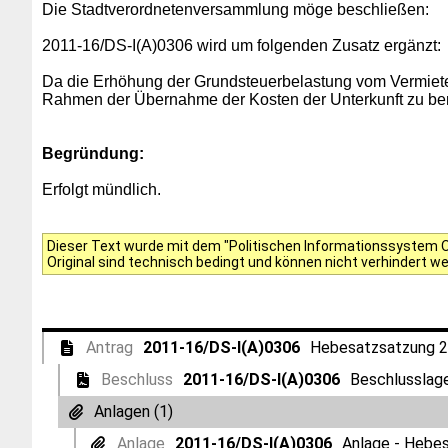
Die Stadtverordnetenversammlung möge beschließen:
2011-16/DS-I(A)0306 wird um folgenden Zusatz ergänzt:
Da die Erhöhung der Grundsteuerbelastung vom Vermieter
Rahmen der Übernahme der Kosten der Unterkunft zu ber
Begründung:
Erfolgt mündlich.
Dieser Text wurde mit dem "Politischen Informationssystem Of
Original sind technisch bedingt und können nicht verhindert w
Antrag
2011-16/DS-I(A)0306
Hebesatzsatzung 
Beschluss
2011-16/DS-I(A)0306
Beschlusslag
Anlagen (1)
Anlage
2011-16/DS-I(A)0306
Anlage - Hebe