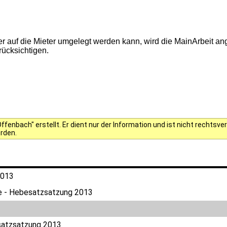
 auf die Mieter umgelegt werden kann, wird die MainArbeit a
ücksichtigen.
fenbach" erstellt. Er dient nur der Information und ist nicht rechts
erden.
2013
e - Hebesatzsatzung 2013
satzsatzung 2013