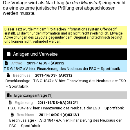
Die Vorlage wird als Nachtrag
(in den Magistrat)
eingereicht,
da eine externe juristische Prüfung erst abgeschlossen
werden musste.
Dieser Text wurde mit dem "Politischen Informationssystem Offenbach"
erstellt. Er dient nur der Information und ist nicht rechtsverbindlich. Etwaige
Abweichungen des Layouts gegenüber dem Original sind technisch bedingt
und können nicht verhindert werden.
Anlagen und Verweise
Antrag
2011-16/DS-I(A)0312
T.S.G 1847 e.V. hier: Finanzierung des Neubaus der ESO – Sportfabrik
Beschluss
2011-16/DS-I(A)0312
Beschlusslage - T.S.G 1847 e.V. hier: Finanzierung des Neubaus der ESO
– Sportfabrik
Ergänzungsanträge (1)
Ergänzung
2011-16/DS-I(A)0312/1
T.S.G 1847 e.V. hier: Finanzierung des Neubaus der ESO – Sportfabrik
Beschluss
2011-16/DS-I(A)0312/1
Beschlusslage - T.S.G 1847 e.V. hier: Finanzierung des Neubaus der
ESO – Sportfabrik