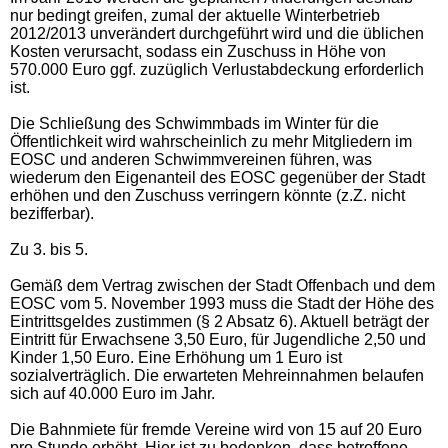
nur bedingt greifen, zumal der aktuelle Winterbetrieb
2012/2013 unverändert durchgeführt wird und die üblichen
Kosten verursacht, sodass ein Zuschuss in Höhe von
570.000 Euro ggf. zuzüglich Verlustabdeckung erforderlich
ist.
Die Schließung des Schwimmbads im Winter für die
Öffentlichkeit wird wahrscheinlich zu mehr Mitgliedern im
EOSC und anderen Schwimmvereinen führen, was
wiederum den Eigenanteil des EOSC gegenüber der Stadt
erhöhen und den Zuschuss verringern könnte (z.Z. nicht
bezifferbar).
Zu 3. bis 5.
Gemäß dem Vertrag zwischen der Stadt Offenbach und dem
EOSC vom 5. November 1993 muss die Stadt der Höhe des
Eintrittsgeldes zustimmen (§ 2 Absatz 6). Aktuell beträgt der
Eintritt für Erwachsene 3,50 Euro, für Jugendliche 2,50 und
Kinder 1,50 Euro. Eine Erhöhung um 1 Euro ist
sozialverträglich. Die erwarteten Mehreinnahmen belaufen
sich auf 40.000 Euro im Jahr.
Die Bahnmiete für fremde Vereine wird von 15 auf 20 Euro
pro Stunde erhöht. Hier ist zu bedenken, dass betroffene