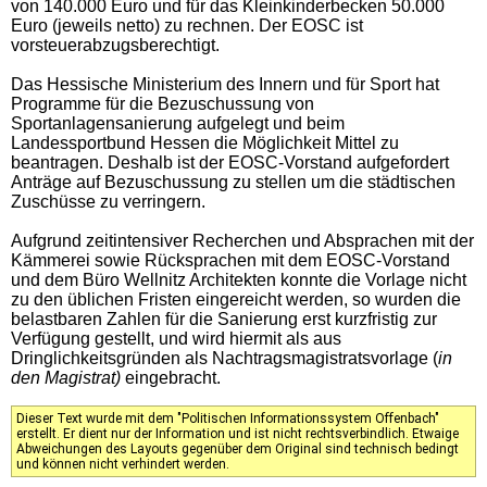
von 140.000 Euro und für das Kleinkinderbecken 50.000
Euro (jeweils netto) zu rechnen. Der EOSC ist
vorsteuerabzugsberechtigt.
Das Hessische Ministerium des Innern und für Sport hat
Programme für die Bezuschussung von
Sportanlagensanierung aufgelegt und beim
Landessportbund Hessen die Möglichkeit Mittel zu
beantragen. Deshalb ist der EOSC-Vorstand aufgefordert
Anträge auf Bezuschussung zu stellen um die städtischen
Zuschüsse zu verringern.
Aufgrund zeitintensiver Recherchen und Absprachen mit der
Kämmerei sowie Rücksprachen mit dem EOSC-Vorstand
und dem Büro Wellnitz Architekten konnte die Vorlage nicht
zu den üblichen Fristen eingereicht werden, so wurden die
belastbaren Zahlen für die Sanierung erst kurzfristig zur
Verfügung gestellt, und wird hiermit als aus
Dringlichkeitsgründen als Nachtragsmagistratsvorlage (
in
den Magistrat)
eingebracht.
Dieser Text wurde mit dem "Politischen Informationssystem Offenbach"
erstellt. Er dient nur der Information und ist nicht rechtsverbindlich. Etwaige
Abweichungen des Layouts gegenüber dem Original sind technisch bedingt
und können nicht verhindert werden.