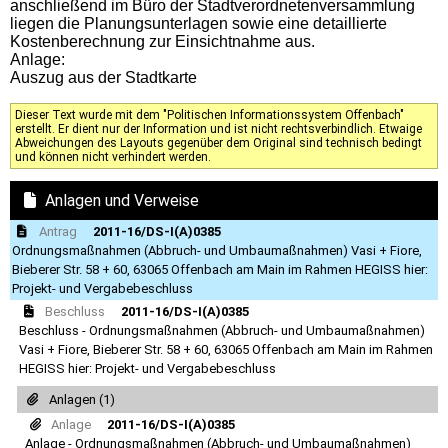
anschließend im Büro der Stadtverordnetenversammlung
liegen die Planungsunterlagen sowie eine detaillierte
Kostenberechnung zur Einsichtnahme aus.
Anlage:
Auszug aus der Stadtkarte
Dieser Text wurde mit dem "Politischen Informationssystem Offenbach"
erstellt. Er dient nur der Information und ist nicht rechtsverbindlich. Etwaige
Abweichungen des Layouts gegenüber dem Original sind technisch bedingt
und können nicht verhindert werden.
Anlagen und Verweise
Antrag
2011-16/DS-I(A)0385
Ordnungsmaßnahmen (Abbruch- und Umbaumaßnahmen) Vasi + Fiore,
Bieberer Str. 58 + 60, 63065 Offenbach am Main im Rahmen HEGISS hier:
Projekt- und Vergabebeschluss
Beschluss
2011-16/DS-I(A)0385
Beschluss - Ordnungsmaßnahmen (Abbruch- und Umbaumaßnahmen)
Vasi + Fiore, Bieberer Str. 58 + 60, 63065 Offenbach am Main im Rahmen
HEGISS hier: Projekt- und Vergabebeschluss
Anlagen (1)
Anlage
2011-16/DS-I(A)0385
Anlage - Ordnungsmaßnahmen (Abbruch- und Umbaumaßnahmen)