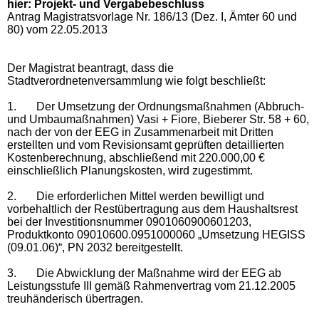
hier: Projekt- und Vergabebeschluss
Antrag Magistratsvorlage Nr. 186/13 (Dez. I, Ämter 60 und
80) vom 22.05.2013
Der Magistrat beantragt, dass die
Stadtverordnetenversammlung wie folgt beschließt:
1.
Der Umsetzung der Ordnungsmaßnahmen (Abbruch-
und Umbaumaßnahmen) Vasi + Fiore, Bieberer Str. 58 + 60,
nach der von der EEG in Zusammenarbeit mit Dritten
erstellten und vom Revisionsamt geprüften detaillierten
Kostenberechnung, abschließend mit
220.000,00 €
einschließlich Planungskosten, wird zugestimmt.
2.
Die erforderlichen Mittel werden bewilligt und
vorbehaltlich der Restübertragung aus dem Haushaltsrest
bei der Investitionsnummer 0901060900601203,
Produktkonto 09010600.0951000060 „Umsetzung HEGISS
(09.01.06)“, PN 2032 bereitgestellt.
3.
Die Abwicklung der Maßnahme wird der EEG ab
Leistungsstufe III gemäß Rahmenvertrag vom 21.12.2005
treuhänderisch übertragen.