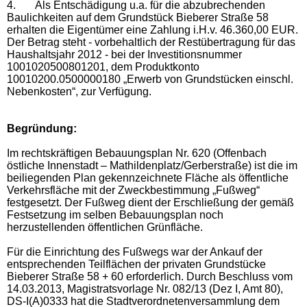
4.
Als Entschädigung u.a. für die abzubrechenden
Baulichkeiten auf dem Grundstück Bieberer Straße 58
erhalten die Eigentümer eine Zahlung i.H.v. 46.360,00 EUR.
Der Betrag steht - vorbehaltlich der Restübertragung für das
Haushaltsjahr 2012 - bei der Investitionsnummer
1001020500801201, dem Produktkonto
10010200.0500000180 „Erwerb von Grundstücken einschl.
Nebenkosten“, zur Verfügung.
Begründung:
Im rechtskräftigen Bebauungsplan Nr. 620 (Offenbach
östliche Innenstadt – Mathildenplatz/Gerberstraße) ist die im
beiliegenden Plan gekennzeichnete Fläche als öffentliche
Verkehrsfläche mit der Zweckbestimmung „Fußweg“
festgesetzt. Der Fußweg dient der Erschließung der gemäß
Festsetzung im selben Bebauungsplan noch
herzustellenden öffentlichen Grünfläche.
Für die Einrichtung des Fußwegs war der Ankauf der
entsprechenden Teilflächen der privaten Grundstücke
Bieberer Straße 58 + 60 erforderlich. Durch Beschluss vom
14.03.2013, Magistratsvorlage Nr. 082/13 (Dez I, Amt 80),
DS-I(A)0333 hat die Stadtverordnetenversammlung dem