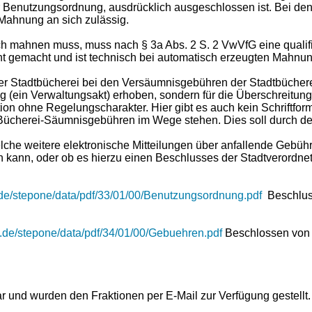
 der Benutzungsordnung, ausdrücklich ausgeschlossen ist. Bei 
e Mahnung an sich zulässig.
tlich mahnen muss, muss nach § 3a Abs. 2 S. 2 VwVfG eine qualif
ht gemacht und ist technisch bei automatisch erzeugten Mahnung
der Stadtbücherei bei den Versäumnisgebühren der Stadtbüche
ein Verwaltungsakt) erhoben, sondern für die Überschreitung der
on ohne Regelungscharakter. Hier gibt es auch kein Schriftform
e Bücherei-Säumnisgebühren im Wege stehen. Dies soll durch d
welche weitere elektronische Mitteilungen über anfallende Gebü
 kann, oder ob es hierzu einen Beschlusses der Stadtverordn
.de/stepone/data/pdf/33/01/00/Benutzungsordnung.pdf
Beschluss
h.de/stepone/data/pdf/34/01/00/Gebuehren.pdf
Beschlossen von
r und wurden den Fraktionen per E-Mail zur Verfügung gestellt.