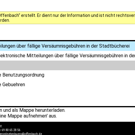
fenbach" erstellt. Er dient nur der Information und ist nicht rechts
erden.
ilungen über fällige Versäumnisgebühren in der Stadtbücherei
lektronische Mitteilungen über fällige Versäumnisgebühren in d
ge Benutzungsordnung
e Gebuehren
 und als Mappe herunterladen.
ine Mappe aufnehmen' aus.
kt:
) 69 80 65 28 56
verordnetenbuero@offenbach.de