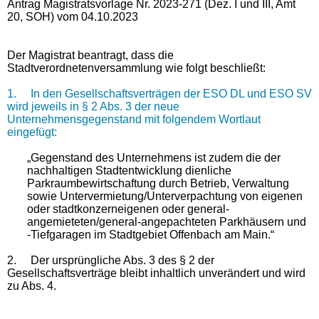
Antrag Magistratsvorlage Nr. 2023-271 (Dez. I und III, Amt
20, SOH) vom 04.10.2023
Der Magistrat beantragt, dass die
Stadtverordnetenversammlung wie folgt beschließt:
1.
In den Gesellschaftsverträgen der ESO DL und ESO SV
wird jeweils in § 2 Abs. 3 der neue
Unternehmensgegenstand mit folgendem Wortlaut
eingefügt:
„Gegenstand des Unternehmens ist zudem die der
nachhaltigen Stadtentwicklung dienliche
Parkraumbewirtschaftung durch Betrieb, Verwaltung
sowie Untervermietung/Unterverpachtung von eigenen
oder stadtkonzerneigenen oder general-
angemieteten/general-angepachteten Parkhäusern und
-Tiefgaragen im Stadtgebiet Offenbach am Main.“
2.
Der ursprüngliche Abs. 3 des § 2 der
Gesellschaftsverträge bleibt inhaltlich unverändert und wird
zu Abs. 4.