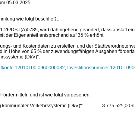
vom 05.03.2025
mlung wie folgt beschließt:
26/DS-I(A)0785, wird dahingehend geändert, dass anstatt einer
it der Eigenanteil entsprechend auf 35 % erhöht.
lanungs- und Kostendaten zu erstellen und der Stadtverordnete
 in Höhe von 65 % der zuwendungsfähigen Ausgaben förderfähi
hrssysteme (DkV)“.
duktkonto 12010100.0960000082, Investitionsnummer 120101090
Fördermitteln und ist wie folgt vorgesehen:
erung kommunaler Verkehrssysteme (DkV)“: 3.775.525,00 €