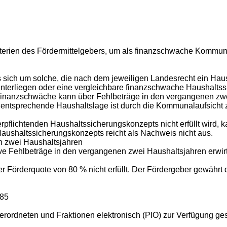
e Kriterien des Fördermittelgebers, um als finanzschwache Kommu
s sich um solche, die nach dem jeweiligen Landesrecht ein Ha
terliegen oder eine vergleichbare finanzschwache Haushaltssi
 Finanzschwäche kann über Fehlbeträge in den vergangenen zw
 entsprechende Haushaltslage ist durch die Kommunalaufsicht z
pflichtenden Haushaltssicherungskonzepts nicht erfüllt wird, ka
s Haushaltssicherungskonzepts reicht als Nachweis nicht aus.
n zwei Haushaltsjahren
ve Fehlbeträge in den vergangenen zwei Haushaltsjahren erwir
ner Förderquote von 80 % nicht erfüllt. Der Fördergeber gewährt
785
ordneten und Fraktionen elektronisch (PIO) zur Verfügung gest