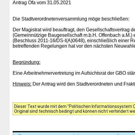
Antrag Ofa vom 31.05.2021
Die Stadtverordnetenversammlung möge beschließen:
Der Magistrat wird beauftragt, den Gesellschaftsvertrag 
(Gemeinnützige Baugesellschaft m.b.H. Offenbach a.M.)
(Beschluss 2011-16/DS-I(A)0648), einschließlich einer Re
betreffenden Regelungen hat vor den nächsten Neuwahlen
Begründung:
Eine Arbeitnehmervertretung im Aufsichtsrat der GBO stärk
Hinweis:
Der Antrag wird den Stadtverordneten und Frakti
Dieser Text wurde mit dem "Politischen Informationssystem Of
Original sind technisch bedingt und können nicht verhindert w