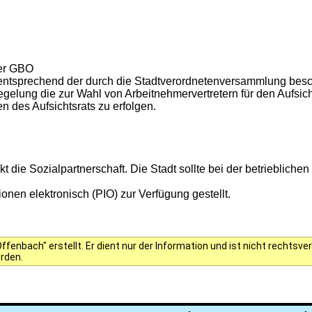
der GBO
 entsprechend der durch die Stadtverordnetenversammlung bes
gelung die zur Wahl von Arbeitnehmervertretern für den Aufsicht
 des Aufsichtsrats zu erfolgen.
t die Sozialpartnerschaft. Die Stadt sollte bei der betriebliche
onen elektronisch (PIO) zur Verfügung gestellt.
fenbach" erstellt. Er dient nur der Information und ist nicht rechts
erden.