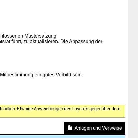
chlossenen Mustersatzung
srat führt, zu aktualisieren. Die Anpassung der
n Mitbestimmung ein gutes Vorbild sein.
verbindlich. Etwaige Abweichungen des Layouts gegenüber dem
Anlagen und Verweise