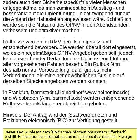
zudem auch dem Sicherheitsbedürfnis vieler Menschen
entgegenkäme, da man zumindest beim Ausstieg - und
beschränkt auf die Linienführung - nicht zwingend nur auf
die Anfahrt der Haltestellen angewiesen wäre. Schließlich
würde sich die Nutzung des ÖPNV in den Abendstunden
verbessern und attraktiver machen.
Rufbusse werden im RMV bereits eingesetzt und
entsprechend beworben. Sie werden überall dort eingesetzt,
wo es ein regelmäßiges ÖPNV-Angebot geben soll, jedoch
kein ausreichender Bedarf für eine tägliche Durchführung
aller vorgesehenen Fahrten besteht. Ein Rufbus fährt
deshalb nur auf Vorbestellung, dafür gibt es mehr
Verbindungen, als mit einer gewöhnlichen Buslinie auf
derselben Strecke angeboten werden könnten.
In Frankfurt, Darmstadt („Heinerliner“
www.heinerliner.de
)
und Wiesbaden (Anrufsammeltaxis) werden entsprechende
Rufbusse bereits länger erfolgreich angeboten.
Hinweis:
Der Antrag wird den Stadtverordneten und
Fraktionen elektronisch (PIO) zur Verfügung gestellt.
Dieser Text wurde mit dem "Politischen Informationssystem Offenbach"
erstellt. Er dient nur der Information und ist nicht rechtsverbindlich. Etwaige