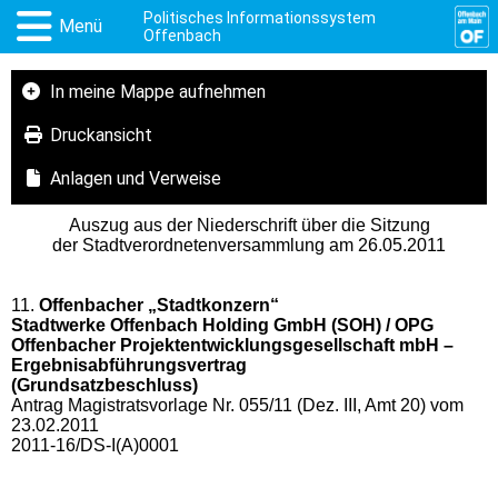
Politisches Informationssystem
Menü
Offenbach
In meine Mappe aufnehmen
Druckansicht
Anlagen und Verweise
Auszug aus der Niederschrift über die Sitzung
der Stadtverordnetenversammlung am 26.05.2011
11.
Offenbacher „Stadtkonzern“
Stadtwerke Offenbach Holding GmbH (SOH) / OPG
Offenbacher Projektentwicklungsgesellschaft mbH –
Ergebnisabfüh
rungsvertrag
(Grundsatzbeschluss)
Antrag Magistratsvorlage Nr. 055/11 (Dez. III, Amt 20) vom
23.02.2011
2011-16/DS-I(A)0001